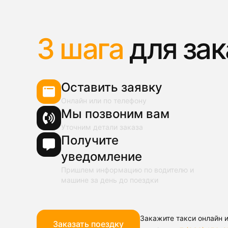
3 шага
для зак
Оставить заявку
Онлайн или по телефону
Мы позвоним вам
Уточним детали заказа
Получите
уведомление
Пришлем информацию по водителю и
машине за день до поездки
Закажите такси онлайн и
Заказать поездку