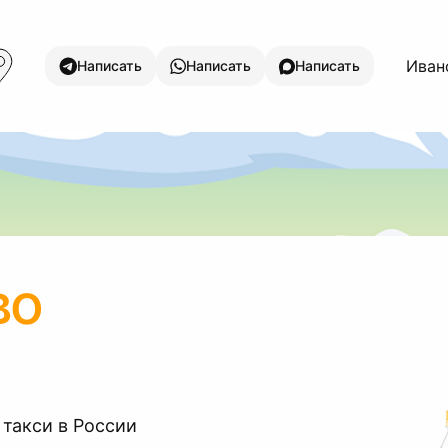
Ивано
Написать
Написать
Написать
во
 такси в России