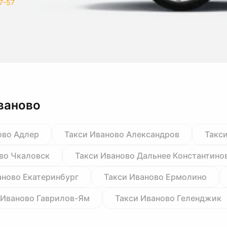
7-57
ваново
ово Адлер
Такси Иваново Александров
Такс
во Чкаловск
Такси Иваново Дальнее Константино
аново Екатеринбург
Такси Иваново Ермолино
 Иваново Гаврилов-Ям
Такси Иваново Геленджик