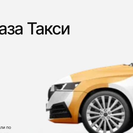
аза Такси
ли по