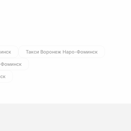
минск
Такси Воронеж Наро-Фоминск
о-Фоминск
нск