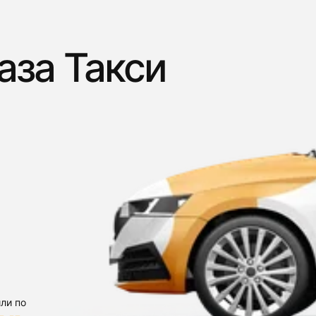
аза Такси
ли по