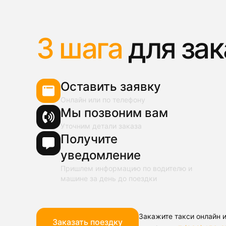
3 шага
для зак
Оставить заявку
Онлайн или по телефону
Мы позвоним вам
Уточним детали заказа
Получите
уведомление
Пришлем информацию по водителю и
машине за день до поездки
Закажите такси онлайн и
Заказать поездку