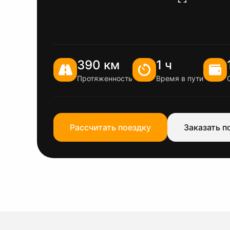
390 км
1 ч
Протяженность
Время в пути
Рассчитать поездку
Заказать п