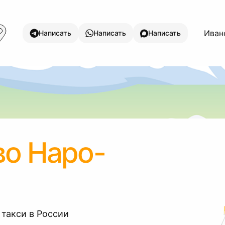
Ивано
Написать
Написать
Написать
во Наро-
 такси в России