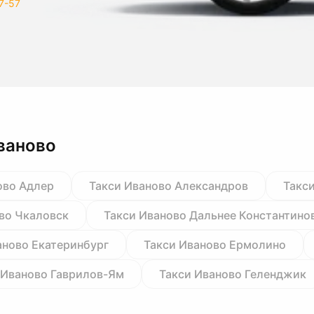
7-57
ваново
ово Адлер
Такси Иваново Александров
Такс
во Чкаловск
Такси Иваново Дальнее Константино
аново Екатеринбург
Такси Иваново Ермолино
 Иваново Гаврилов-Ям
Такси Иваново Геленджик