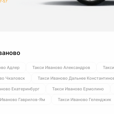
7-57
ваново
ово Адлер
Такси Иваново Александров
Такс
во Чкаловск
Такси Иваново Дальнее Константино
аново Екатеринбург
Такси Иваново Ермолино
 Иваново Гаврилов-Ям
Такси Иваново Геленджик