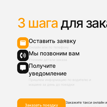
3 шага
для зак
Оставить заявку
Онлайн или по телефону
Мы позвоним вам
Уточним детали заказа
Получите
уведомление
Пришлем информацию по водителю и
машине за день до поездки
Закажите такси онлайн и
Заказать поездку