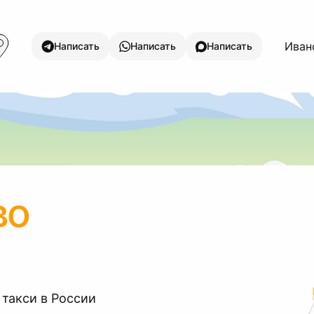
Ивано
Написать
Написать
Написать
во
 такси в России