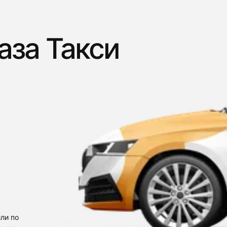
аза Такси
ли по