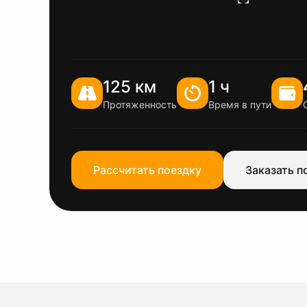
125 км
1 ч
Протяженность
Время в пути
Рассчитать поездку
Заказать п