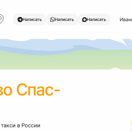
Ивано
Написать
Написать
Написать
о Спас-
 такси в России