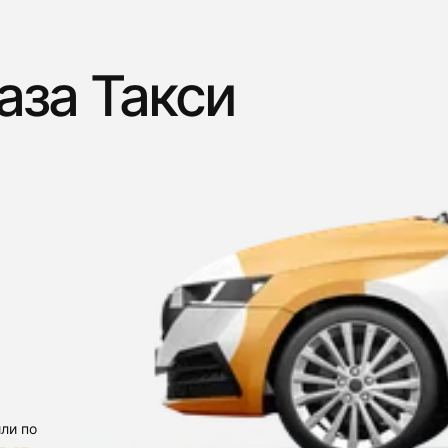
аза Такси
ли по