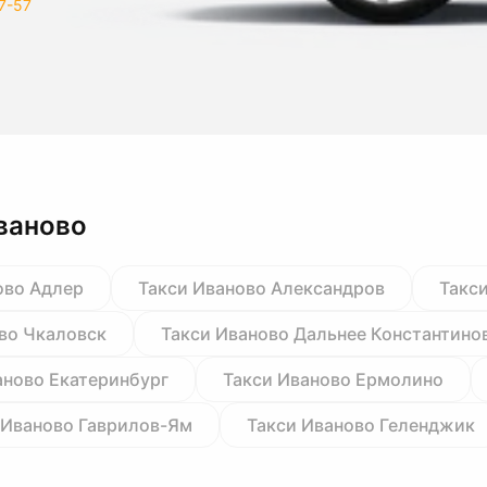
7-57
ваново
ово Адлер
Такси Иваново Александров
Такс
во Чкаловск
Такси Иваново Дальнее Константино
аново Екатеринбург
Такси Иваново Ермолино
 Иваново Гаврилов-Ям
Такси Иваново Геленджик