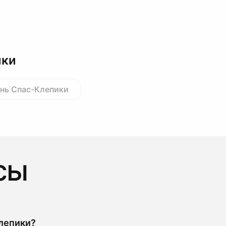
ики
ань Спас-Клепики
сы
лепики?