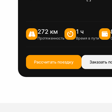
272 км
1 ч
Протяженность
Время в пути
Рассчитать поездку
Заказать п