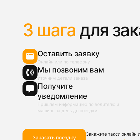
3 шага
для зак
Оставить заявку
Онлайн или по телефону
Мы позвоним вам
Уточним детали заказа
Получите
уведомление
Пришлем информацию по водителю и
машине за день до поездки
Закажите такси онлайн и
Заказать поездку