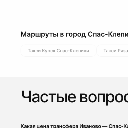
Маршруты в город Спас-Клеп
Такси Курск Спас-Клепики
Такси Ряз
Частые вопро
Какая цена трансфера Иваново — Спас-К