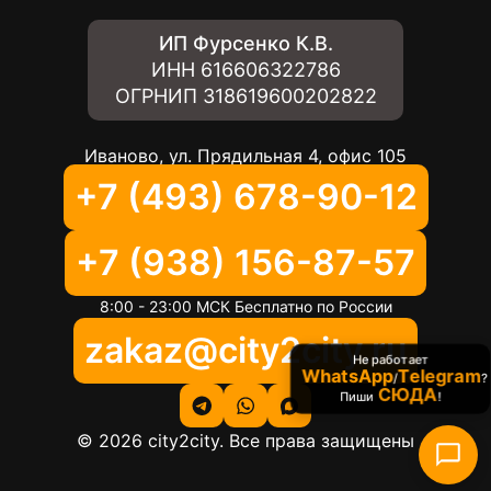
ИП Фурсенко К.В.
ИНН
616606322786
ОГРНИП
318619600202822
Иваново, ул. Прядильная 4, офис 105
+7 (493) 678-90-12
+7 (938) 156-87-57
8:00 - 23:00 МСК Бесплатно по России
zakaz@city2city.ru
Не работает
WhatsApp
Telegram
/
?
СЮДА
Пиши
!
©
2026
city2city. Все права защищены