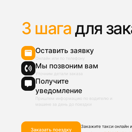
3 шага
для зак
Оставить заявку
Онлайн или по телефону
Мы позвоним вам
Уточним детали заказа
Получите
уведомление
Пришлем информацию по водителю и
машине за день до поездки
Закажите такси онлайн и
Заказать поездку