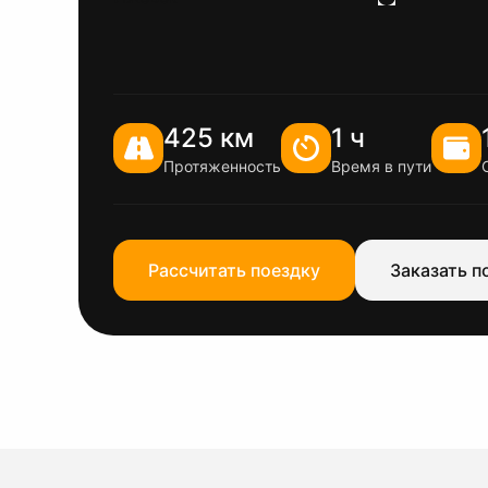
425 км
1 ч
Протяженность
Время в пути
Рассчитать поездку
Заказать п