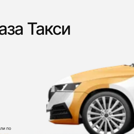
аза Такси
ли по