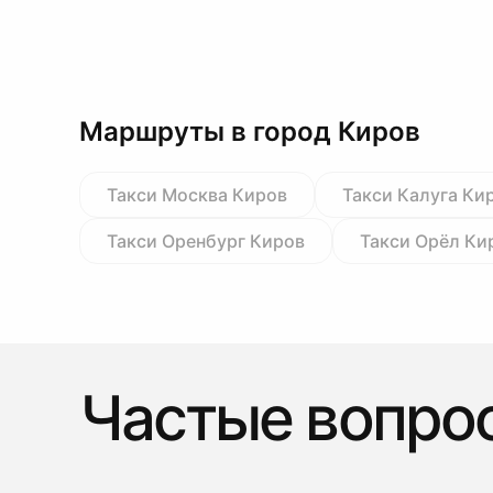
Маршруты в город Киров
Такси Москва Киров
Такси Калуга Ки
Такси Оренбург Киров
Такси Орёл Ки
Частые вопро