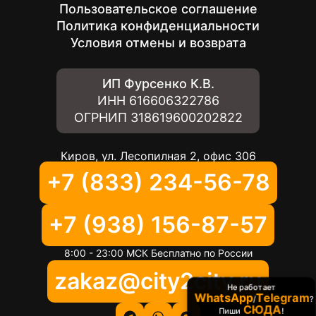
Пользовательское соглашение
Политика конфиденциальности
Условия отмены и возврата
ИП Фурсенко К.В.
ИНН
616606322786
ОГРНИП
318619600202822
Киров, ул. Лесопилная 2, офис 306
+7 (833) 234-56-78
+7 (938) 156-87-57
8:00 - 23:00 МСК Бесплатно по России
zakaz@city2city.ru
Не работает
WhatsApp
Telegram
/
?
СЮДА
Пиши
!