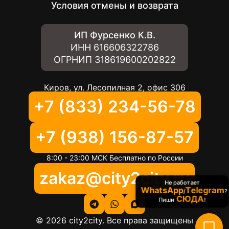
Условия отмены и возврата
ИП Фурсенко К.В.
ИНН
616606322786
ОГРНИП
318619600202822
Киров, ул. Лесопилная 2, офис 306
+7 (833) 234-56-78
+7 (938) 156-87-57
8:00 - 23:00 МСК Бесплатно по России
zakaz@city2city.ru
Не работает
WhatsApp
Telegram
/
?
СЮДА
Пиши
!
©
2026
city2city. Все права защищены