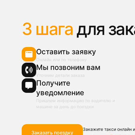
3 шага
для зак
Оставить заявку
Онлайн или по телефону
Мы позвоним вам
Уточним детали заказа
Получите
уведомление
Пришлем информацию по водителю и
машине за день до поездки
Закажите такси онлайн и
Заказать поездку