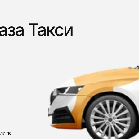
аза Такси
ли по