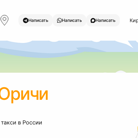
Кир
Написать
Написать
Написать
 Оричи
 такси в России