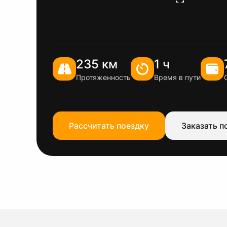
235 км
1 ч
Протяженность
Время в пути
Рассчитать поездку
Заказать п