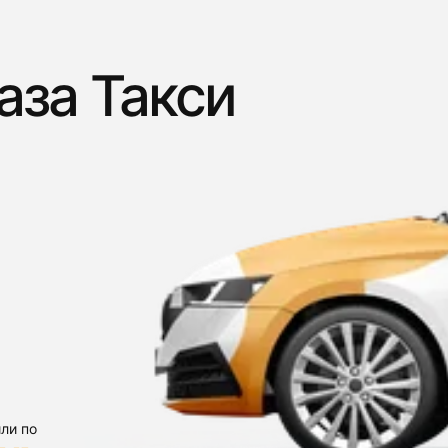
аза Такси
ли по