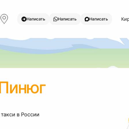
Кир
Написать
Написать
Написать
 Пинюг
 такси в России