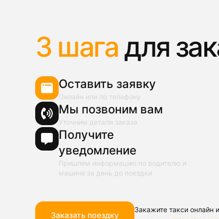
3 шага
для зак
Оставить заявку
Онлайн или по телефону
Мы позвоним вам
Уточним детали заказа
Получите
уведомление
Пришлем информацию по водителю и
машине за день до поездки
Закажите такси онлайн и
Заказать поездку