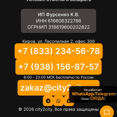
ИП Фурсенко К.В.
ИНН
616606322786
ОГРНИП
318619600202822
Киров, ул. Лесопилная 2, офис 306
+7 (833) 234-56-78
+7 (938) 156-87-57
8:00 - 23:00 МСК Бесплатно по России
zakaz@city2city.ru
Не работает
WhatsApp
Telegram
/
?
СЮДА
Пиши
!
©
2026
city2city. Все права защищены