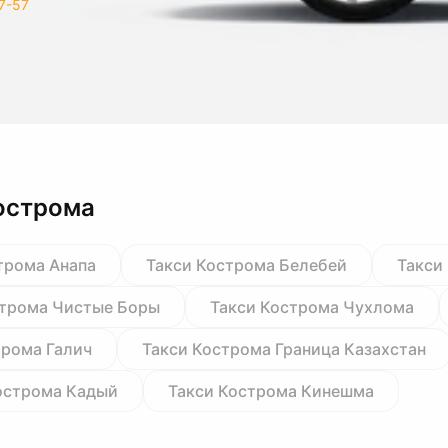
7-57
острома
трома Анапа
Такси Кострома Белебей
Такси
строма Чистые Боры
Такси Кострома Чухлома
трома Галич
Такси Кострома Граница Казахстан
острома Кадый
Такси Кострома Кинешма