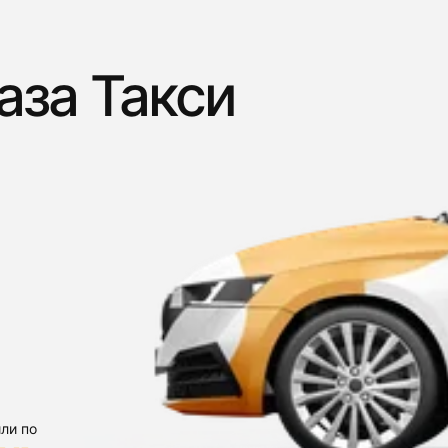
аза Такси
ли по