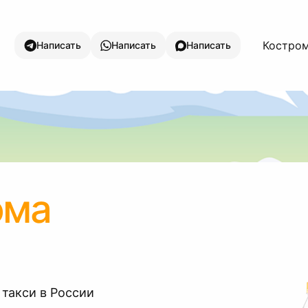
Костром
Написать
Написать
Написать
ома
 такси в России