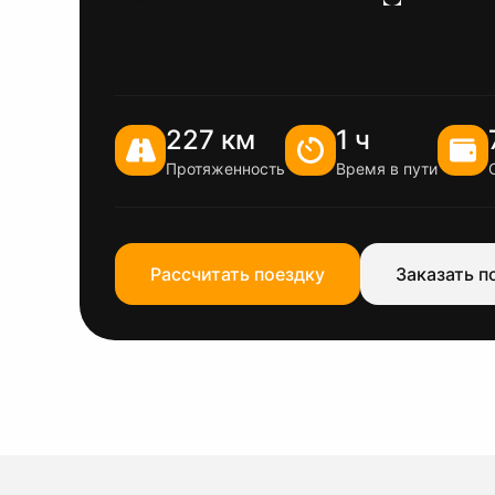
227 км
1 ч
Протяженность
Время в пути
Рассчитать поездку
Заказать п