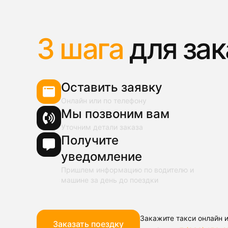
3 шага
для зак
Оставить заявку
Онлайн или по телефону
Мы позвоним вам
Уточним детали заказа
Получите
уведомление
Пришлем информацию по водителю и
машине за день до поездки
Закажите такси онлайн и
Заказать поездку