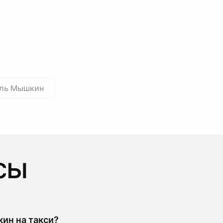
вль Мышкин
сы
ин на такси?