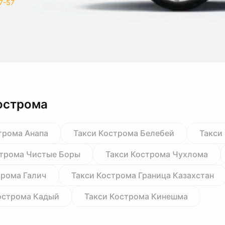
7-57
острома
трома Анапа
Такси Кострома Белебей
Такси
строма Чистые Боры
Такси Кострома Чухлома
трома Галич
Такси Кострома Граница Казахстан
острома Кадый
Такси Кострома Кинешма