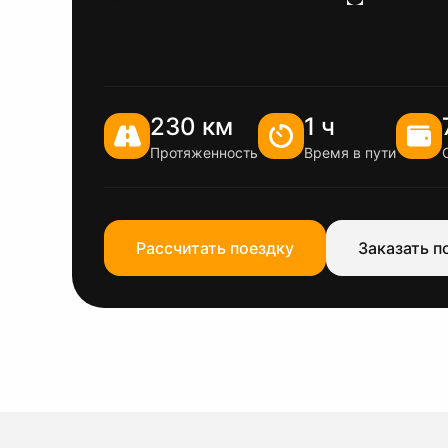
230 км
1 ч
Протяженность
Время в пути
Рассчитать поездку
Заказать п