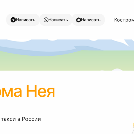
Костром
Написать
Написать
Написать
ома Нея
 такси в России