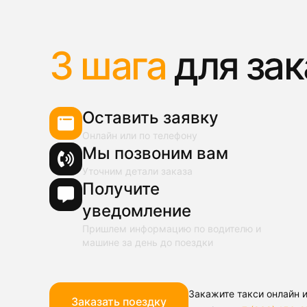
3 шага
для зак
Оставить заявку
Онлайн или по телефону
Мы позвоним вам
Уточним детали заказа
Получите
уведомление
Пришлем информацию по водителю и
машине за день до поездки
Закажите такси онлайн и
Заказать поездку