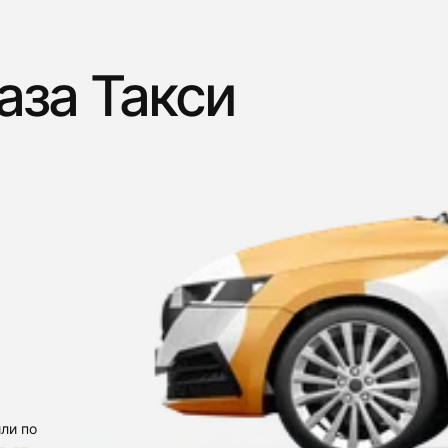
аза Такси
ли по