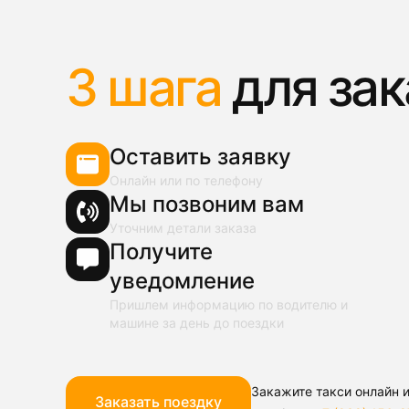
3 шага
для зак
Оставить заявку
Онлайн или по телефону
Мы позвоним вам
Уточним детали заказа
Получите
уведомление
Пришлем информацию по водителю и
машине за день до поездки
Закажите такси онлайн и
Заказать поездку