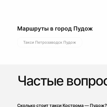
Маршруты в город Пудож
Такси Петрозаводск Пудож
Частые вопро
Сколько стоит такси Кострома — Пудож?