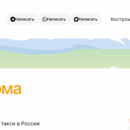
Костром
Написать
Написать
Написать
ома
 такси в России