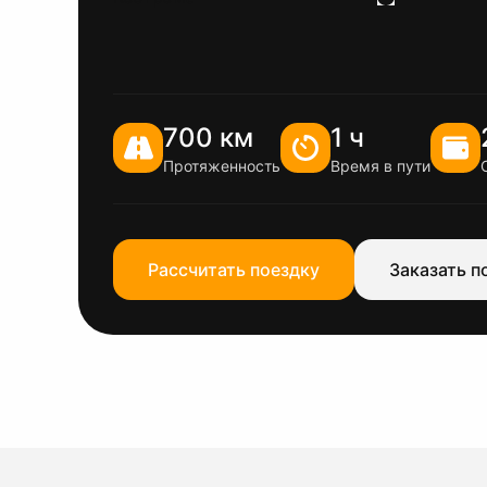
700 км
1 ч
Протяженность
Время в пути
Рассчитать поездку
Заказать п