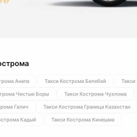
7-57
острома
трома Анапа
Такси Кострома Белебей
Такси
строма Чистые Боры
Такси Кострома Чухлома
трома Галич
Такси Кострома Граница Казахстан
острома Кадый
Такси Кострома Кинешма