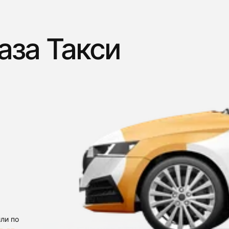
аза Такси
ли по