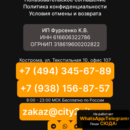
Политика конфиденциальности
Условия отмены и возврата
ИП Фурсенко К.В.
ИНН
616606322786
ОГРНИП
318619600202822
Кострома, ул. Текстильная 10, офис 107
+7 (494) 345-67-89
+7 (938) 156-87-57
8:00 - 23:00 МСК Бесплатно по России
zakaz@city2city.ru
Не работает
WhatsApp
Telegram
/
?
СЮДА
Пиши
!