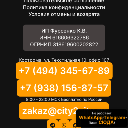
Пользовательское соглашение
Политика конфиденциальности
Условия отмены и возврата
ИП Фурсенко К.В.
ИНН
616606322786
ОГРНИП
318619600202822
Кострома, ул. Текстильная 10, офис 107
+7 (494) 345-67-89
+7 (938) 156-87-57
8:00 - 23:00 МСК Бесплатно по России
zakaz@city2city.ru
Не работает
WhatsApp
Telegram
/
?
СЮДА
Пиши
!