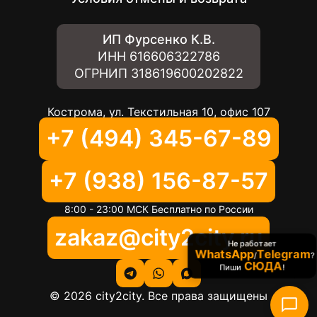
ИП Фурсенко К.В.
ИНН
616606322786
ОГРНИП
318619600202822
Кострома, ул. Текстильная 10, офис 107
+7 (494) 345-67-89
+7 (938) 156-87-57
8:00 - 23:00 МСК Бесплатно по России
zakaz@city2city.ru
Не работает
WhatsApp
Telegram
/
?
СЮДА
Пиши
!
©
2026
city2city. Все права защищены