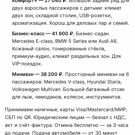
Комфорт+ — 27 040 ₽.
Большой задний ряд для
двух взрослых пассажиров с детьми: климат
двух зон, складной столик, USB-розетки,
ароматизация. Хорош для деловых пар и семей.
Бизнес-класс — 41 600 ₽.
Бизнес-седан
Mercedes E-class, BMW 5 Series или Audi A6.
Кожаный салон, тонированные стёкла,
премиум-аудио, климат раздельных зон. Для
VIP-поездок.
Минивэн — 38 200 ₽.
Просторный минивэн на 6
пассажиров: Mercedes V-class, Hyundai Staria,
Volkswagen Multivan. Большой багажный отсек
для лыж, чемоданов, колясок, инструментов.
Принимаем наличные, карты Visa/Mastercard/МИР,
СБП по QR. Юридическим лицам — безнал с НДС,
акт и счёт-фактура. Отмена бесплатно — за 3 часа
до подачи. Подача автомобиля — от 30 минут