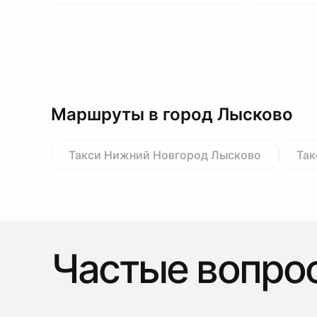
Маршруты в город Лысково
Такси Нижний Новгород Лысково
Так
Частые вопро