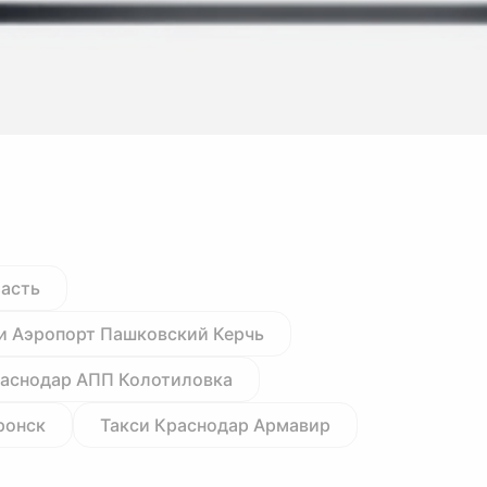
ласть
и Аэропорт Пашковский Керчь
раснодар АПП Колотиловка
ронск
Такси Краснодар Армавир