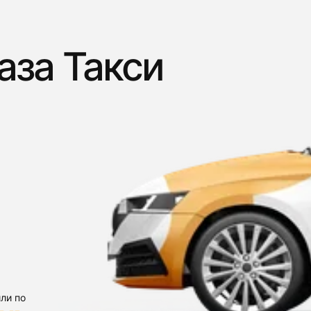
аза Такси
ли по