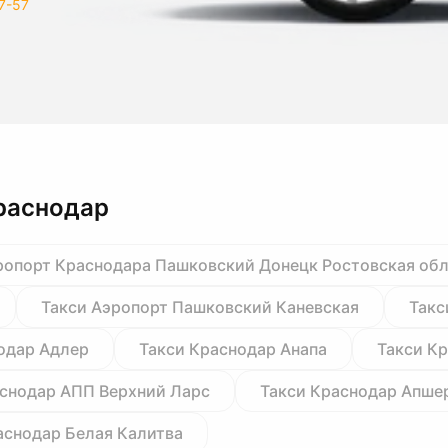
7-57
раснодар
ропорт Краснодара Пашковский Донецк Ростовская об
Такси Аэропорт Пашковский Каневская
Такс
одар Адлер
Такси Краснодар Анапа
Такси К
аснодар АПП Верхний Ларс
Такси Краснодар Апше
аснодар Белая Калитва