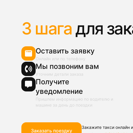
3 шага
для зак
Оставить заявку
Онлайн или по телефону
Мы позвоним вам
Уточним детали заказа
Получите
уведомление
Пришлем информацию по водителю и
машине за день до поездки
Закажите такси онлайн и
Заказать поездку