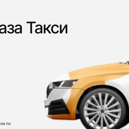
аза Такси
ли по