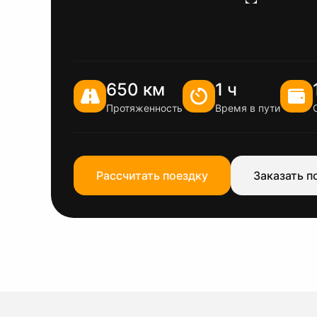
650 км
1 ч
Протяженность
Время в пути
Рассчитать поездку
Заказать п