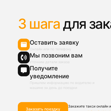
3 шага
для зак
Оставить заявку
Онлайн или по телефону
Мы позвоним вам
Уточним детали заказа
Получите
уведомление
Пришлем информацию по водителю и
машине за день до поездки
Закажите такси онлайн и
Заказать поездку