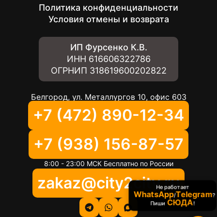
Политика конфиденциальности
Условия отмены и возврата
ИП Фурсенко К.В.
ИНН
616606322786
ОГРНИП
318619600202822
Белгород, ул. Металлургов 10, офис 603
+7 (472) 890-12-34
+7 (938) 156-87-57
8:00 - 23:00 МСК Бесплатно по России
zakaz@city2city.ru
Не работает
WhatsApp
Telegram
/
?
СЮДА
Пиши
!