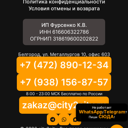
Политика конфиденциальности
Условия отмены и возврата
ИП Фурсенко К.В.
ИНН
616606322786
ОГРНИП
318619600202822
Белгород, ул. Металлургов 10, офис 603
+7 (472) 890-12-34
+7 (938) 156-87-57
8:00 - 23:00 МСК Бесплатно по России
zakaz@city2city.ru
Не работает
WhatsApp
Telegram
/
?
СЮДА
Пиши
!