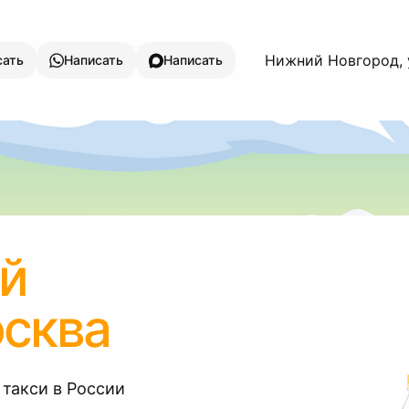
Нижний Новгород, у
сать
Написать
Написать
й
сква
 такси в России