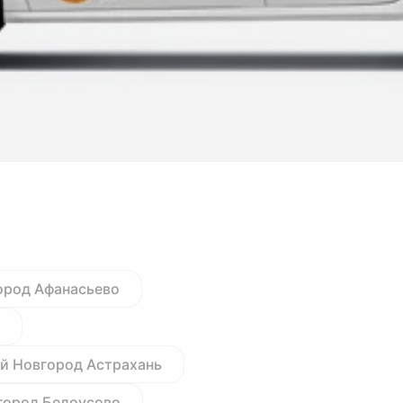
ород Афанасьево
й Новгород Астрахань
город Белоусово