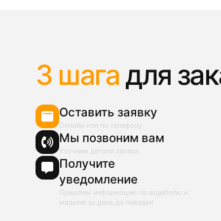
3 шага
для зак
Оставить заявку
Онлайн или по телефону
Мы позвоним вам
Уточним детали заказа
Получите
уведомление
Пришлем информацию по водителю и
машине за день до поездки