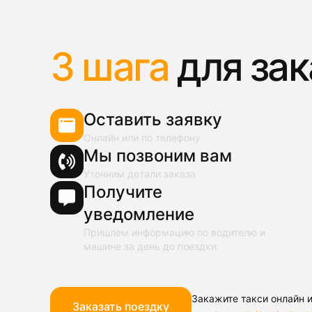
3 шага
для зак
Оставить заявку
Онлайн или по телефону
Мы позвоним вам
Уточним детали заказа
Получите
уведомление
Пришлем информацию по водителю и
машине за день до поездки
Закажите такси онлайн и
Заказать поездку