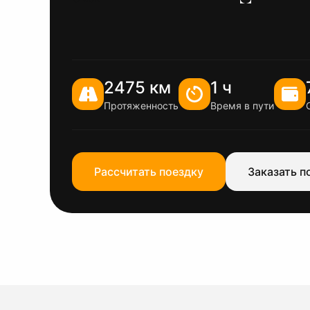
2475 км
1 ч
Протяженность
Время в пути
Рассчитать поездку
Заказать п