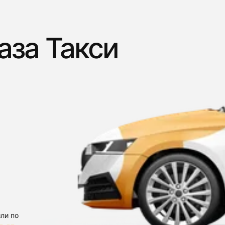
аза Такси
ли по