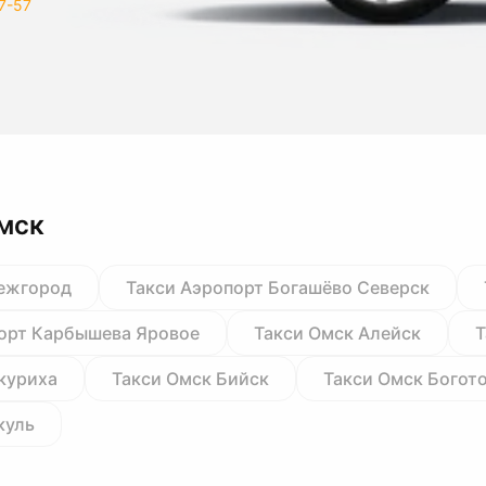
7-57
мск
Межгород
Такси Аэропорт Богашёво Северск
орт Карбышева Яровое
Такси Омск Алейск
Т
куриха
Такси Омск Бийск
Такси Омск Богот
куль