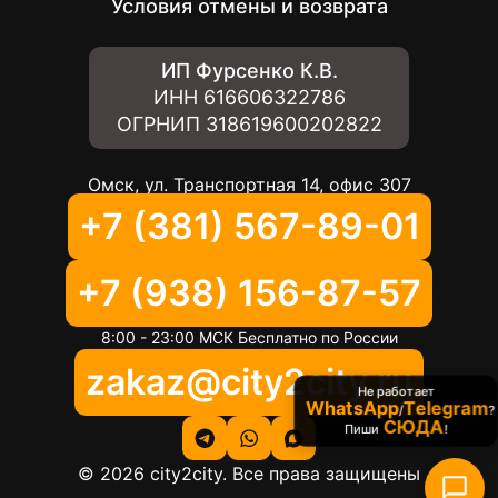
Условия отмены и возврата
ИП Фурсенко К.В.
ИНН
616606322786
ОГРНИП
318619600202822
Омск, ул. Транспортная 14, офис 307
+7 (381) 567-89-01
+7 (938) 156-87-57
8:00 - 23:00 МСК Бесплатно по России
zakaz@city2city.ru
Не работает
WhatsApp
Telegram
/
?
СЮДА
Пиши
!
©
2026
city2city. Все права защищены