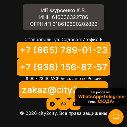
ИП Фурсенко К.В.
ИНН
616606322786
ОГРНИП
318619600202822
Ставрополь, ул. Садовая17, офис 9
+7 (865) 789-01-23
+7 (938) 156-87-57
8:00 - 23:00 МСК Бесплатно по России
zakaz@city2city.ru
Не работает
WhatsApp
Telegram
/
?
СЮДА
Пиши
!
©
2026
city2city. Все права защищены