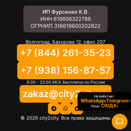
ИП Фурсенко К.В.
ИНН
616606322786
ОГРНИП
318619600202822
Волгоград, Бахурова 12, офис 207
+7 (844) 261-35-23
+7 (938) 156-87-57
8:00 - 23:00 МСК Бесплатно по России
zakaz@city2city.ru
Не работает
WhatsApp
Telegram
/
?
СЮДА
Пиши
!
©
2026
city2city. Все права защищены