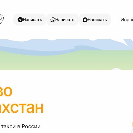
Ивано
Написать
Написать
Написать
во
ахстан
 такси в России