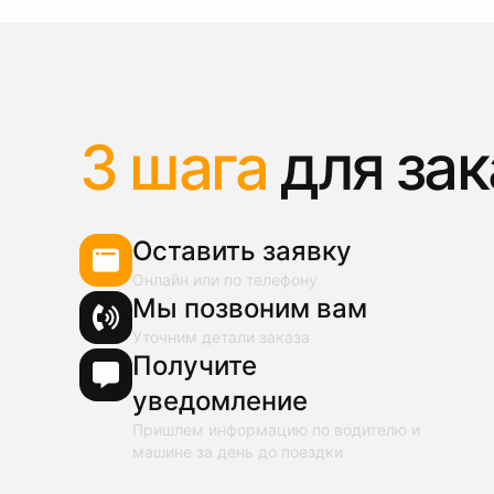
3 шага
для зак
Оставить заявку
Онлайн или по телефону
Мы позвоним вам
Уточним детали заказа
Получите
уведомление
Пришлем информацию по водителю и
машине за день до поездки