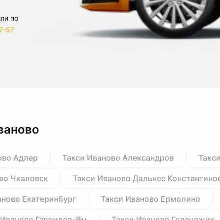
ли по
7-57
ваново
ово Адлер
Такси Иваново Александров
Такс
во Чкаловск
Такси Иваново Дальнее Константино
аново Екатеринбург
Такси Иваново Ермолино
 Иваново Гаврилов-Ям
Такси Иваново Геленджик