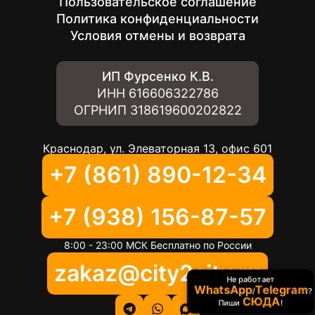
Пользовательское соглашение
Политика конфиденциальности
Условия отмены и возврата
ИП Фурсенко К.В.
ИНН
616606322786
ОГРНИП
318619600202822
Краснодар, ул. Элеваторная 13, офис 601
+7 (861) 890-12-34
+7 (938) 156-87-57
8:00 - 23:00 МСК Бесплатно по России
zakaz@city2city.ru
Не работает
WhatsApp
Telegram
/
?
СЮДА
Пиши
!