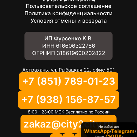
Пользовательское соглашение
Политика конфиденциальности
Условия отмены и возврата
ИП Фурсенко К.В.
ИНН
616606322786
ОГРНИП
318619600202822
Астрахань, ул. Рыбацкая 22, офис 501
+7 (851) 789-01-23
+7 (938) 156-87-57
8:00 - 23:00 МСК Бесплатно по России
zakaz@city2city.ru
Не работает
WhatsApp
Telegram
/
?
СЮДА