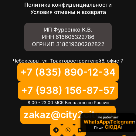
Политика конфиденциальности
Условия отмены и возврата
ИП Фурсенко К.В.
ИНН
616606322786
ОГРНИП
318619600202822
Чебоксары, ул. Тракторостроителей6, офис 7
+7 (835) 890-12-34
+7 (938) 156-87-57
8:00 - 23:00 МСК Бесплатно по России
zakaz@city2city.ru
Не работает
WhatsApp
Telegram
/
?
СЮДА
Пиши
!