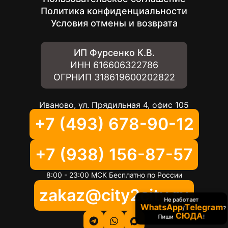
Политика конфиденциальности
Условия отмены и возврата
ИП Фурсенко К.В.
ИНН
616606322786
ОГРНИП
318619600202822
Иваново, ул. Прядильная 4, офис 105
+7 (493) 678-90-12
+7 (938) 156-87-57
8:00 - 23:00 МСК Бесплатно по России
zakaz@city2city.ru
Не работает
WhatsApp
Telegram
/
?
СЮДА
Пиши
!