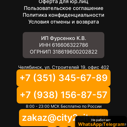
Оферта для юр.лиц
Пользовательское соглашение
Политика конфиденциальности
Условия отмены и возврата
ИП Фурсенко К.В.
ИНН
616606322786
ОГРНИП
318619600202822
Челябинск, ул. Строителей 19, офис 402
+7 (351) 345-67-89
+7 (938) 156-87-57
8:00 - 23:00 МСК Бесплатно по России
zakaz@city2city.ru
Не работает
WhatsApp
Telegram
/
?