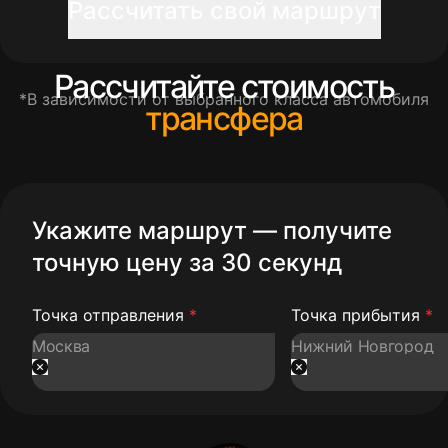
Рассчитать свой маршрут
Рассчитайте стоимость
*В зависимости от выбранного класса автомобиля
трансфера
Укажите маршрут — получите
точную цену за 30 секунд
Точка отправления
*
Точка прибытия
*