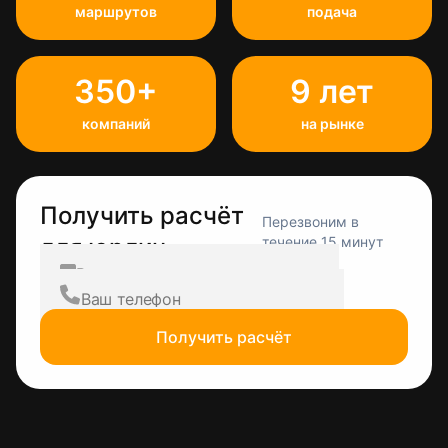
маршрутов
подача
350+
9 лет
компаний
на рынке
Получить расчёт
Перезвоним в
для юрлиц
течение 15 минут
Получить расчёт