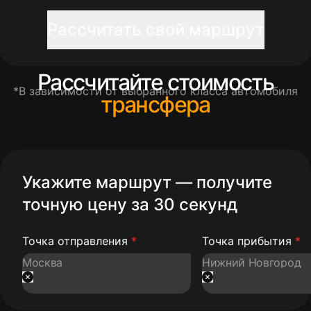
Рассчитать свой маршрут
Рассчитайте стоимость
*В зависимости от выбранного класса автомобиля
трансфера
Укажите маршрут — получите
точную цену за 30 секунд
Точка отправления
*
Точка прибытия
*