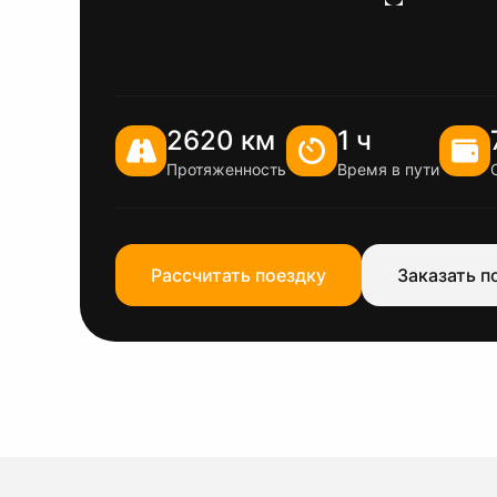
2620 км
1 ч
Протяженность
Время в пути
Рассчитать поездку
Заказать п