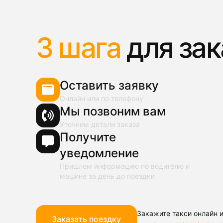
3 шага
для зак
Оставить заявку
Онлайн или по телефону
Мы позвоним вам
Уточним детали заказа
Получите
уведомление
Пришлем информацию по водителю и
машине за день до поездки
Закажите такси онлайн и
Заказать поездку