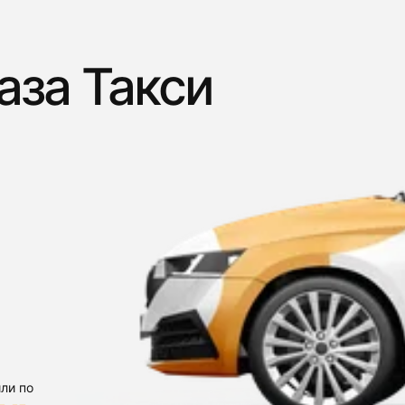
аза Такси
ли по