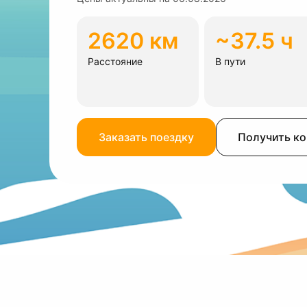
2620 км
~37.5 ч
Расстояние
В пути
Заказать поездку
Получить к