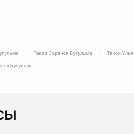
Бугульма
Такси Саранск Бугульма
Такси Улья
ары Бугульма
сы