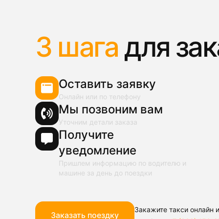
3 шага
для зак
Оставить заявку
Онлайн или по телефону
Мы позвоним вам
Уточним детали заказа
Получите
уведомление
Пришлем информацию по водителю и
машине за день до поездки
Закажите такси онлайн и
Заказать поездку