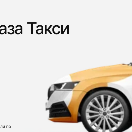
аза Такси
ли по