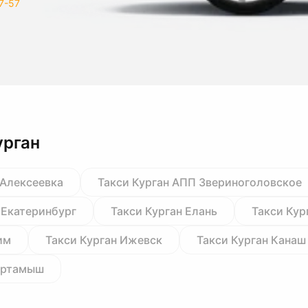
7-57
урган
 Алексеевка
Такси Курган АПП Звериноголовское
 Екатеринбург
Такси Курган Елань
Такси Кур
им
Такси Курган Ижевск
Такси Курган Канаш
Куртамыш