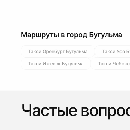
Маршруты в город Бугульма
Такси Оренбург Бугульма
Такси Уфа 
Такси Ижевск Бугульма
Такси Чебокс
Частые вопро