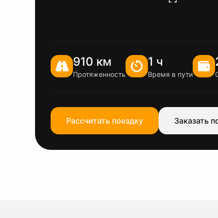
910 км
1 ч
Протяженность
Время в пути
Рассчитать поездку
Заказать п