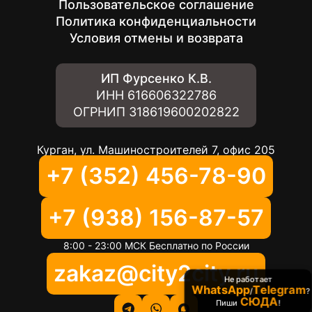
Пользовательское соглашение
Политика конфиденциальности
Условия отмены и возврата
ИП Фурсенко К.В.
ИНН
616606322786
ОГРНИП
318619600202822
Курган, ул. Машиностроителей 7, офис 205
+7 (352) 456-78-90
+7 (938) 156-87-57
8:00 - 23:00 МСК Бесплатно по России
zakaz@city2city.ru
Не работает
WhatsApp
Telegram
/
?
СЮДА
Пиши
!