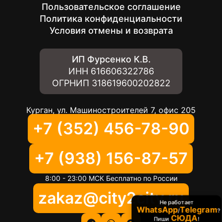
Пользовательское соглашение
Политика конфиденциальности
Условия отмены и возврата
ИП Фурсенко К.В.
ИНН
616606322786
ОГРНИП
318619600202822
Курган, ул. Машиностроителей 7, офис 205
+7 (352) 456-78-90
+7 (938) 156-87-57
8:00 - 23:00 МСК Бесплатно по России
zakaz@city2city.ru
Не работает
WhatsApp
Telegram
/
?
СЮДА
Пиши
!