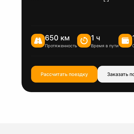
650 км
1 ч
Протяженность
Время в пути
Рассчитать поездку
Заказать п