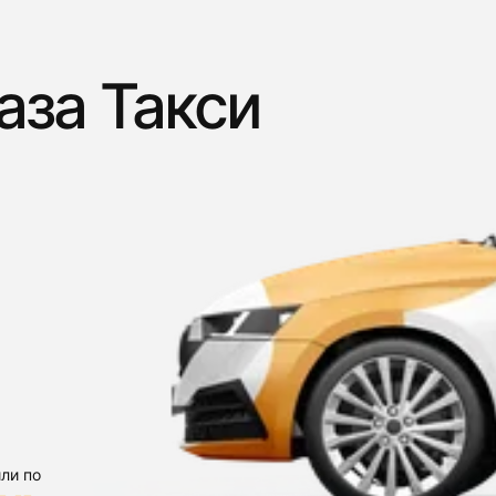
аза Такси
ли по