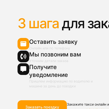
3 шага
для зак
Оставить заявку
Онлайн или по телефону
Мы позвоним вам
Уточним детали заказа
Получите
уведомление
Пришлем информацию по водителю и
машине за день до поездки
Закажите такси онлайн и
Заказать поездку