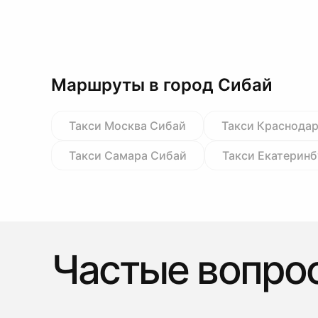
Маршруты в город Сибай
Такси Москва Сибай
Такси Краснода
Такси Самара Сибай
Такси Екатеринб
Частые вопро