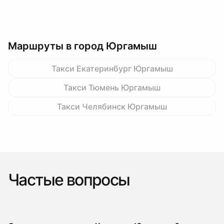
Маршруты в город Юргамыш
Такси Екатеринбург Юргамыш
Такси Тюмень Юргамыш
Такси Челябинск Юргамыш
Частые вопросы