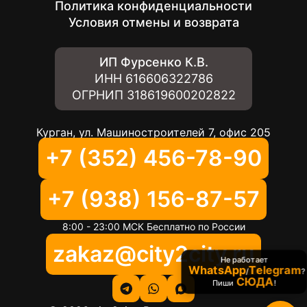
Политика конфиденциальности
Условия отмены и возврата
ИП Фурсенко К.В.
ИНН
616606322786
ОГРНИП
318619600202822
Курган, ул. Машиностроителей 7, офис 205
+7 (352) 456-78-90
+7 (938) 156-87-57
8:00 - 23:00 МСК Бесплатно по России
zakaz@city2city.ru
Не работает
WhatsApp
Telegram
/
?
СЮДА
Пиши
!