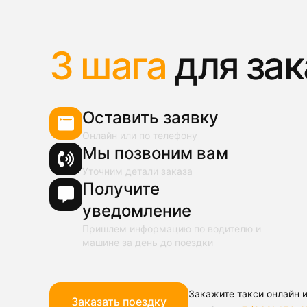
3 шага
для зак
Оставить заявку
Онлайн или по телефону
Мы позвоним вам
Уточним детали заказа
Получите
уведомление
Пришлем информацию по водителю и
машине за день до поездки
Закажите такси онлайн и
Заказать поездку