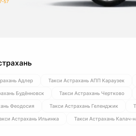
7-57
страхань
трахань Адлер
Такси Астрахань АПП Караузек
рахань Будённовск
Такси Астрахань Чертково
хань Феодосия
Такси Астрахань Геленджик
Т
акси Астрахань Ильинка
Такси Астрахань Калач-