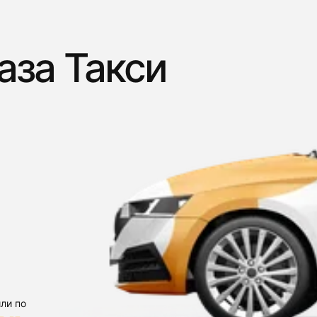
аза Такси
ли по