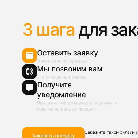
3 шага
для зак
Оставить заявку
Онлайн или по телефону
Мы позвоним вам
Уточним детали заказа
Получите
уведомление
Пришлем информацию по водителю и
машине за день до поездки
Закажите такси онлайн и
Заказать поездку