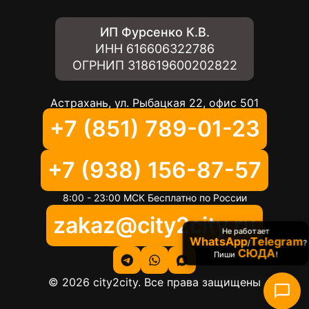
ИП Фурсенко К.В.
ИНН
616606322786
ОГРНИП
318619600202822
Астрахань, ул. Рыбацкая 22, офис 501
+7 (851) 789-01-23
+7 (938) 156-87-57
8:00 - 23:00 МСК Бесплатно по России
zakaz@city2city.ru
Не работает
WhatsApp
Telegram
/
?
СЮДА
Пиши
!
©
2026
city2city. Все права защищены