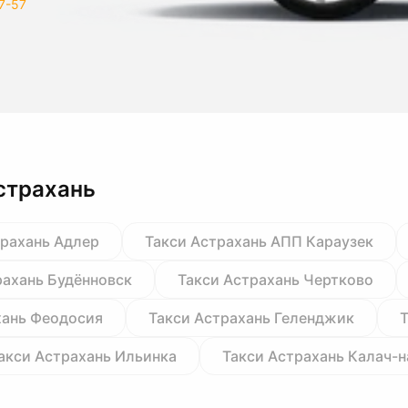
7-57
страхань
трахань Адлер
Такси Астрахань АПП Караузек
рахань Будённовск
Такси Астрахань Чертково
хань Феодосия
Такси Астрахань Геленджик
Т
акси Астрахань Ильинка
Такси Астрахань Калач-