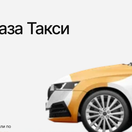
аза Такси
ли по