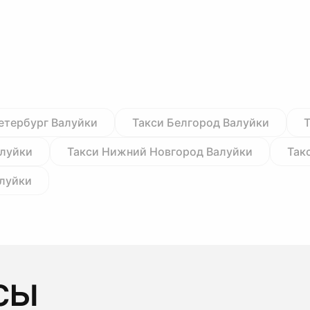
етербург Валуйки
Такси Белгород Валуйки
алуйки
Такси Нижний Новгород Валуйки
Так
алуйки
сы