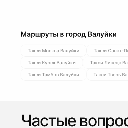
Маршруты в город Валуйки
Такси Москва Валуйки
Такси Санкт-П
Такси Курск Валуйки
Такси Липецк В
Такси Тамбов Валуйки
Такси Тверь В
Частые вопро