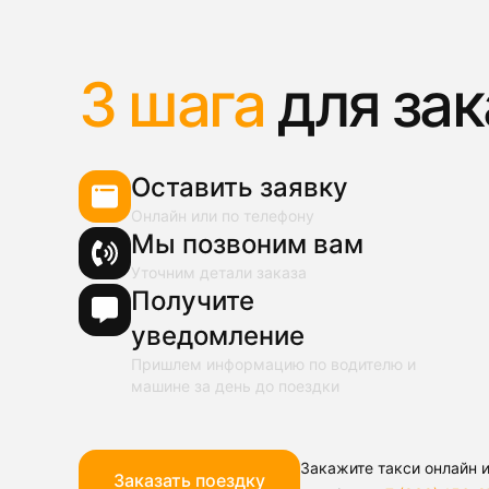
3 шага
для зак
Оставить заявку
Онлайн или по телефону
Мы позвоним вам
Уточним детали заказа
Получите
уведомление
Пришлем информацию по водителю и
машине за день до поездки
Закажите такси онлайн и
Заказать поездку