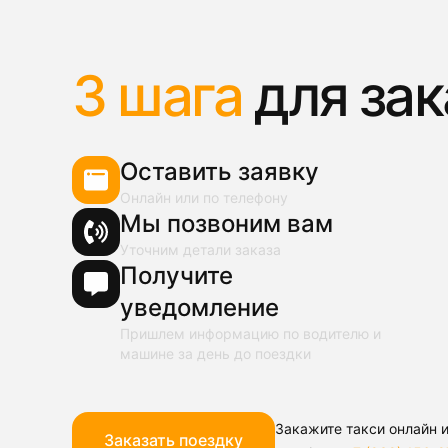
3 шага
для зак
Оставить заявку
Онлайн или по телефону
Мы позвоним вам
Уточним детали заказа
Получите
уведомление
Пришлем информацию по водителю и
машине за день до поездки
Закажите такси онлайн и
Заказать поездку