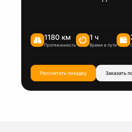
1180 км
1 ч
Протяженность
Время в пути
Рассчитать поездку
Заказать п