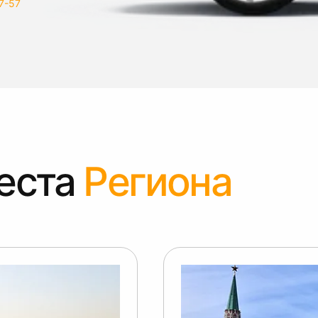
7-57
еста
Региона