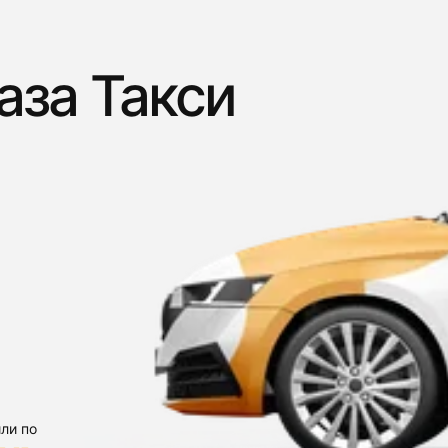
аза Такси
ли по