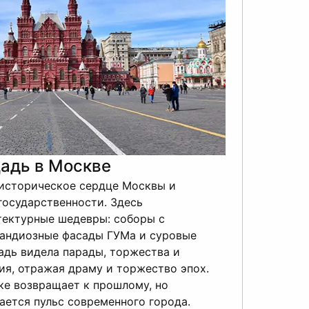
адь в Москве
историческое сердце Москвы и
М
государственности. Здесь
р
тектурные шедевры: соборы с
с
рандиозные фасады ГУМа и суровые
а
адь видела парады, торжества и
В
ия, отражая драму и торжество эпох.
О
ке возвращает к прошлому, но
в
ется пульс современного города.
г