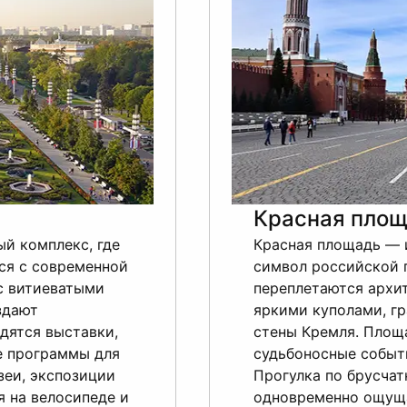
Красная площ
й комплекс, где
Красная площадь — 
ся с современной
символ российской 
с витиеватыми
переплетаются архи
здают
яркими куполами, г
дятся выставки,
стены Кремля. Площ
е программы для
судьбоносные событ
зеи, экспозиции
Прогулка по брусчат
я на велосипеде и
одновременно ощуща