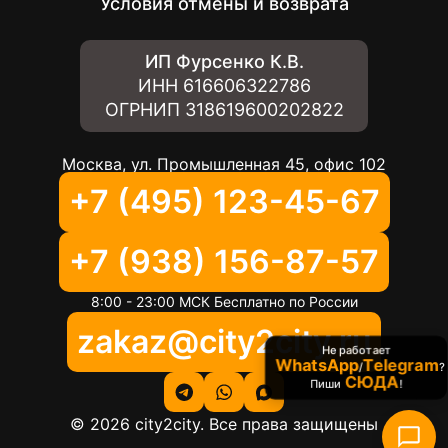
Условия отмены и возврата
ИП Фурсенко К.В.
ИНН
616606322786
ОГРНИП
318619600202822
Москва, ул. Промышленная 45, офис 102
+7 (495) 123-45-67
+7 (938) 156-87-57
8:00 - 23:00 МСК Бесплатно по России
zakaz@city2city.ru
Не работает
WhatsApp
Telegram
/
?
СЮДА
Пиши
!
©
2026
city2city. Все права защищены