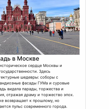
адь в Москве
историческое сердце Москвы и
М
государственности. Здесь
р
тектурные шедевры: соборы с
с
рандиозные фасады ГУМа и суровые
а
адь видела парады, торжества и
В
ия, отражая драму и торжество эпох.
О
ке возвращает к прошлому, но
в
ется пульс современного города.
г