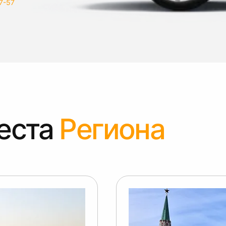
7-57
еста
Региона