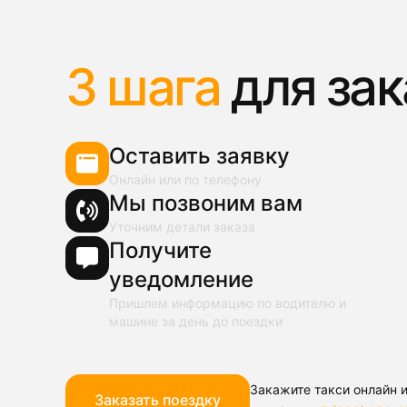
3 шага
для зак
Оставить заявку
Онлайн или по телефону
Мы позвоним вам
Уточним детали заказа
Получите
уведомление
Пришлем информацию по водителю и
машине за день до поездки
Закажите такси онлайн и
Заказать поездку