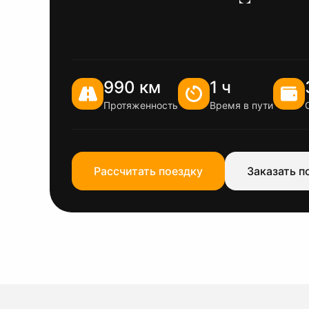
990 км
1 ч
Протяженность
Время в пути
Рассчитать поездку
Заказать п