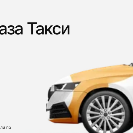
аза Такси
ли по