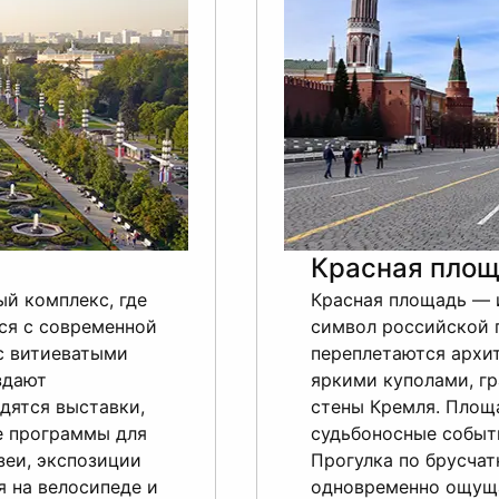
Красная площ
й комплекс, где
Красная площадь — 
ся с современной
символ российской 
с витиеватыми
переплетаются архи
здают
яркими куполами, г
дятся выставки,
стены Кремля. Площ
е программы для
судьбоносные событ
зеи, экспозиции
Прогулка по брусчат
я на велосипеде и
одновременно ощуща