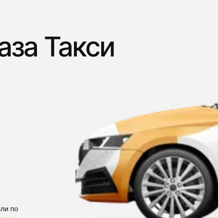
аза Такси
ли по