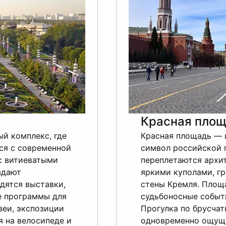
Красная площ
й комплекс, где
Красная площадь — 
ся с современной
символ российской 
с витиеватыми
переплетаются архи
здают
яркими куполами, г
дятся выставки,
стены Кремля. Площ
е программы для
судьбоносные событ
зеи, экспозиции
Прогулка по брусчат
я на велосипеде и
одновременно ощуща