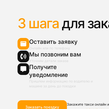
3 шага
для зак
Оставить заявку
Онлайн или по телефону
Мы позвоним вам
Уточним детали заказа
Получите
уведомление
Пришлем информацию по водителю и
машине за день до поездки
Закажите такси онлайн и
Заказать поездку