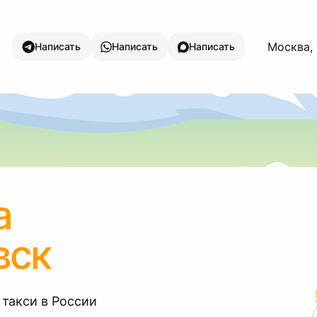
Москва,
Написать
Написать
Написать
а
вск
 такси в России