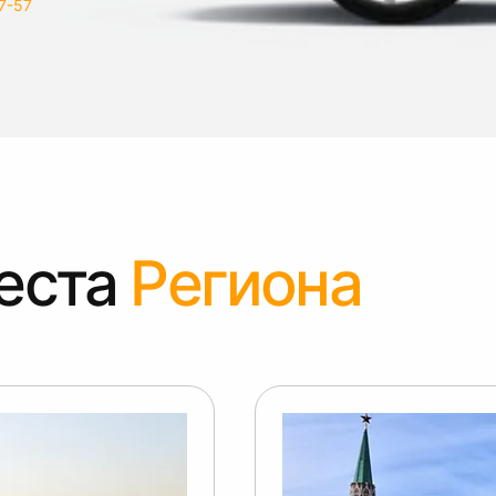
7-57
еста
Региона