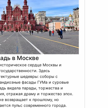
адь в Москве
историческое сердце Москвы и
М
государственности. Здесь
р
тектурные шедевры: соборы с
с
рандиозные фасады ГУМа и суровые
а
адь видела парады, торжества и
В
ия, отражая драму и торжество эпох.
О
ке возвращает к прошлому, но
в
ется пульс современного города.
г